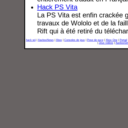
Hack PS Vita
La PS Vita est enfin crackée 
travaux de Wololo et de la fai
Rift qui à été retiré du téléch
hack wii
|
XavboxNews
|
Xbox
|
Consoles de jeux
|
Pose de puce
|
Xbox One
|
Portail
|
Jeux vidéos
|
XavboxGir