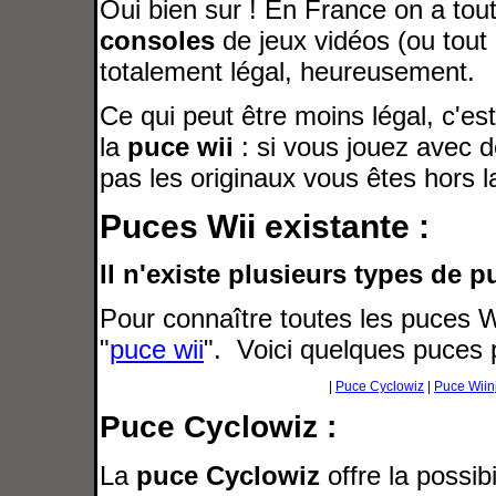
Oui bien sur ! En France on a tout à
consoles
de jeux vidéos (ou tout 
totalement légal, heureusement.
Ce qui peut être moins légal, c'es
la
puce wii
: si vous jouez avec 
pas les originaux vous êtes hors la
Puces Wii existante :
Il n'existe plusieurs types de p
Pour connaître toutes les puces Wi
"
puce wii
". Voici quelques puces p
|
Puce Cyclowiz
|
Puce Wiin
Puce Cyclowiz :
La
puce Cyclowiz
offre la possibi